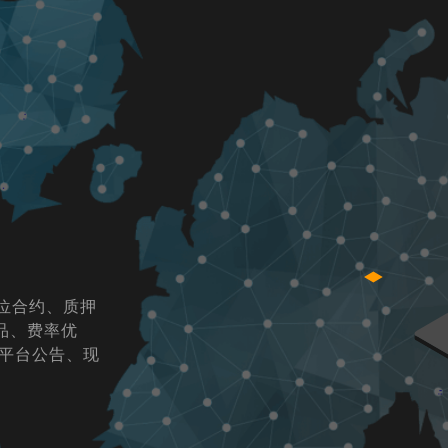
位合约、质押
品、费率优
平台公告、现